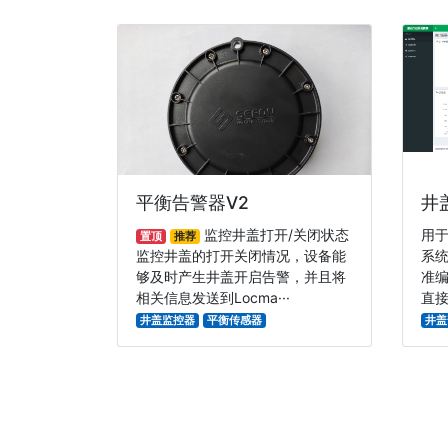
平衡告警器V2
井
监控井盖打开/关闭状态
用
置顶
推荐
监控井盖的打开关闭情况，设备能
系
够及时产生井盖开启告警，并且将
准
相关信息发送到Locma···
直接
井盖监控器
平衡传感器
井盖