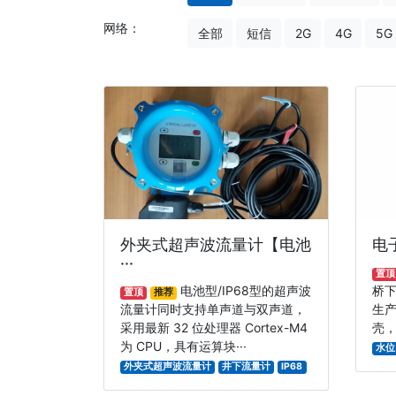
网络：
全部
短信
2G
4G
5G
外夹式超声波流量计【电池
电
···
置顶
电池型/IP68型的超声波
桥
置顶
推荐
流量计同时支持单声道与双声道，
生
采用最新 32 位处理器 Cortex-M4
壳，
为 CPU，具有运算块···
水位
外夹式超声波流量计
井下流量计
IP68