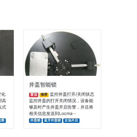
井盖智能锁
变化
监控井盖打开/关闭状态
置顶
推荐
用高
监控井盖的打开关闭情况，设备能
点式
够及时产生井盖开启告警，并且将
相关信息发送到Locma···
检测
井盖锁
蓝牙井盖锁
近场开启