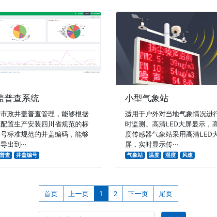
盖普查系统
小型气象站
于市政井盖普查管理，能够根据
适用于户外对当地气象情况进
统配置生产安装四川省规范的标
时监测。高清LED大屏显示，
编号标准规范的井盖编码，能够
度传感器气象站采用高清LED
导出到···
屏，实时显示传···
普查
井盖编号
气象站
温度
湿度
风速
首页
上一页
1
2
下一页
尾页