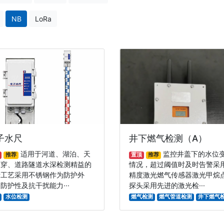
NB
LoRa
子水尺
井下燃气检测（A）
适用于河道、湖泊、天
监控井盖下的水位
推荐
置顶
推荐
下穿、道路隧道水深检测精益的
情况，超过阈值时及时告警采
产工艺采用不锈钢作为防护外
精度激光燃气传感器激光甲烷
防护性及抗干扰能力···
探头采用先进的激光检···
水位检测
燃气检测
燃气管道检测
井下燃气