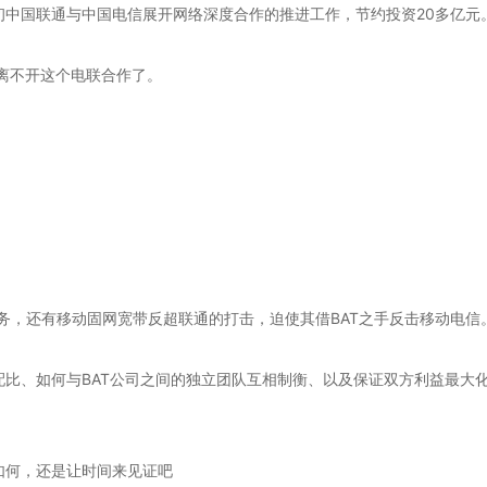
初中国联通与中国电信展开网络深度合作的推进工作，节约投资20多亿元
也离不开这个电联合作了。
务，还有移动固网宽带反超联通的打击，迫使其借BAT之手反击移动电信
配比、如何与BAT公司之间的独立团队互相制衡、以及保证双方利益最大
如何，还是让时间来见证吧