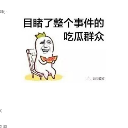
事呢~
案
新闻